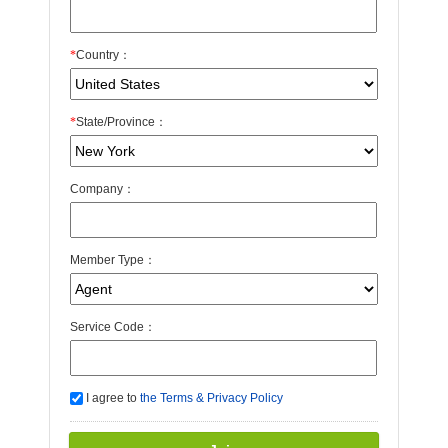
*
Country：
*
State/Province：
Company：
Member Type：
Service Code：
I agree to
the Terms & Privacy Policy