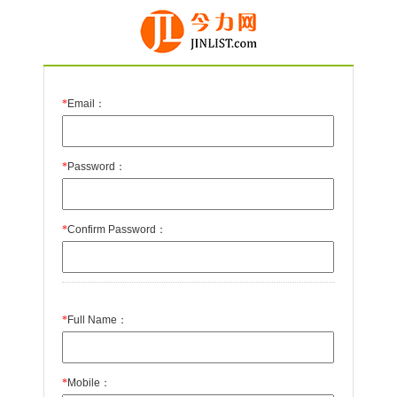
*
Email：
*
Password：
*
Confirm Password：
*
Full Name：
*
Mobile：