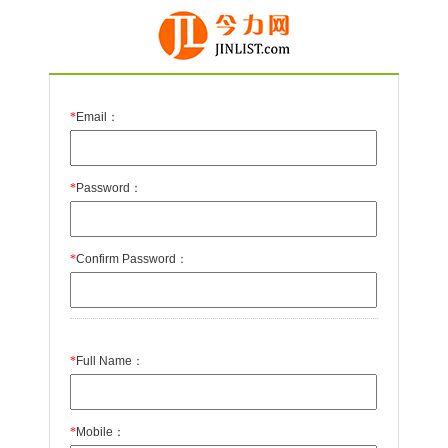
*
Email：
*
Password：
*
Confirm Password：
*
Full Name：
*
Mobile：