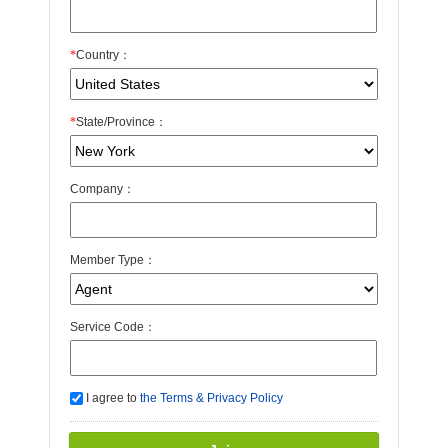
*
Country：
*
State/Province：
Company：
Member Type：
Service Code：
I agree to
the Terms & Privacy Policy